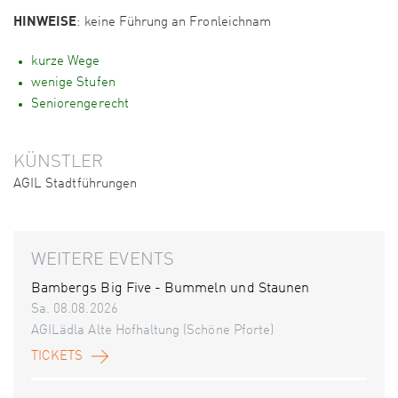
HINWEISE
: keine Führung an Fronleichnam
kurze Wege
wenige Stufen
Seniorengerecht
KÜNSTLER
AGIL Stadtführungen
WEITERE EVENTS
Bambergs Big Five - Bummeln und Staunen
Sa. 08.08.2026
AGILädla Alte Hofhaltung (Schöne Pforte)
TICKETS