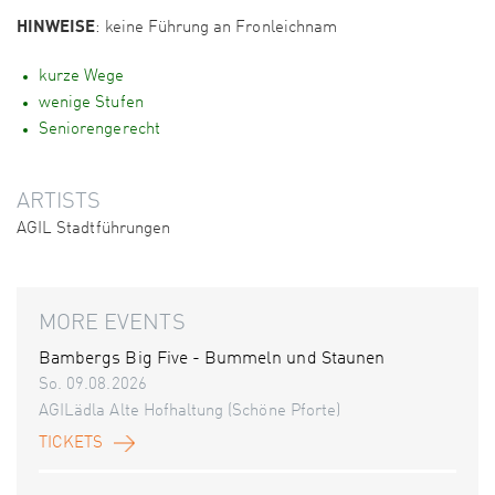
HINWEISE
: keine Führung an Fronleichnam
kurze Wege
wenige Stufen
Seniorengerecht
ARTISTS
AGIL Stadtführungen
MORE EVENTS
Bambergs Big Five - Bummeln und Staunen
So. 09.08.2026
AGILädla Alte Hofhaltung (Schöne Pforte)
TICKETS