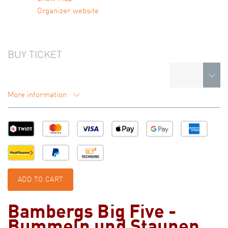
Organizer website
BUY TICKET
More information
ADD TO CART
Bambergs Big Five -
Bummeln und Staunen