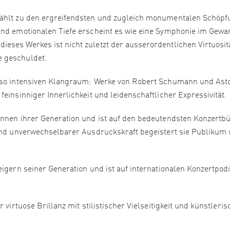
zählt zu den ergreifendsten und zugleich monumentalen Schöp
und emotionalen Tiefe erscheint es wie eine Symphonie im Gewa
eses Werkes ist nicht zuletzt der ausserordentlichen Virtuosit
e geschuldet.
enso intensiven Klangraum: Werke von Robert Schumann und Ast
einsinniger Innerlichkeit und leidenschaftlicher Expressivität.
innen ihrer Generation und ist auf den bedeutendsten Konzertb
 und unverwechselbarer Ausdruckskraft begeistert sie Publikum
eigern seiner Generation und ist auf internationalen Konzertpod
 virtuose Brillanz mit stilistischer Vielseitigkeit und künstleris