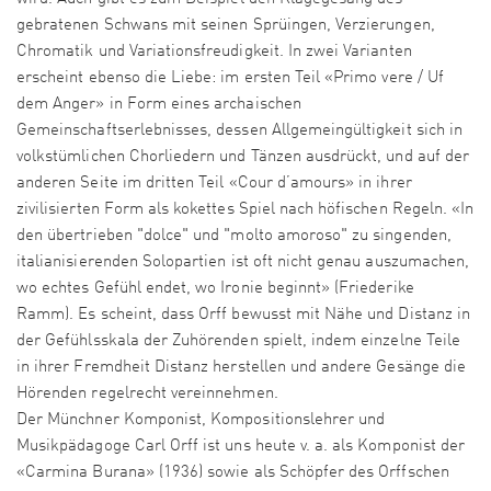
gebratenen Schwans mit seinen Sprüingen, Verzierungen,
Chromatik und Variationsfreudigkeit. In zwei Varianten
erscheint ebenso die Liebe: im ersten Teil «Primo vere / Uf
dem Anger» in Form eines archaischen
Gemeinschaftserlebnisses, dessen Allgemeingültigkeit sich in
volkstümlichen Chorliedern und Tänzen ausdrückt, und auf der
anderen Seite im dritten Teil «Cour d’amours» in ihrer
zivilisierten Form als kokettes Spiel nach höfischen Regeln. «In
den übertrieben "dolce" und "molto amoroso" zu singenden,
italianisierenden Solopartien ist oft nicht genau auszumachen,
wo echtes Gefühl endet, wo Ironie beginnt» (Friederike
Ramm). Es scheint, dass Orff bewusst mit Nähe und Distanz in
der Gefühlsskala der Zuhörenden spielt, indem einzelne Teile
in ihrer Fremdheit Distanz herstellen und andere Gesänge die
Hörenden regelrecht vereinnehmen.
Der Münchner Komponist, Kompositionslehrer und
Musikpädagoge Carl Orff ist uns heute v. a. als Komponist der
«Carmina Burana» (1936) sowie als Schöpfer des Orffschen