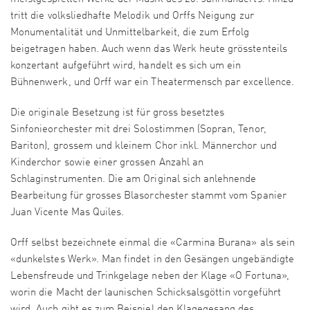
tritt die volksliedhafte Melodik und Orffs Neigung zur
Monumentalität und Unmittelbarkeit, die zum Erfolg
beigetragen haben. Auch wenn das Werk heute grösstenteils
konzertant aufgeführt wird, handelt es sich um ein
Bühnenwerk, und Orff war ein Theatermensch par excellence.
Die originale Besetzung ist für gross besetztes
Sinfonieorchester mit drei Solostimmen (Sopran, Tenor,
Bariton), grossem und kleinem Chor inkl. Männerchor und
Kinderchor sowie einer grossen Anzahl an
Schlaginstrumenten. Die am Original sich anlehnende
Bearbeitung für grosses Blasorchester stammt vom Spanier
Juan Vicente Mas Quiles.
Orff selbst bezeichnete einmal die «Carmina Burana» als sein
«dunkelstes Werk». Man findet in den Gesängen ungebändigte
Lebensfreude und Trinkgelage neben der Klage «O Fortuna»,
worin die Macht der launischen Schicksalsgöttin vorgeführt
wird. Auch gibt es zum Beispiel den Klagegesang des