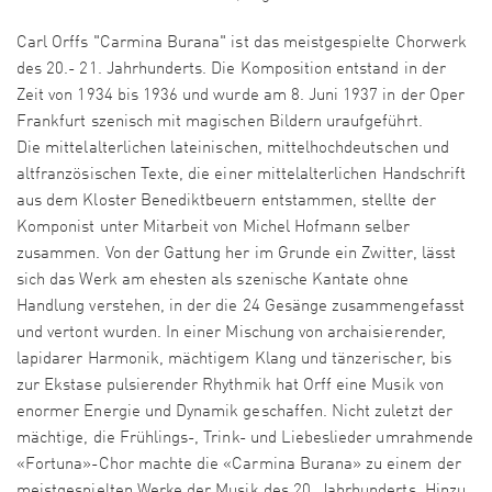
Carl Orffs "Carmina Burana" ist das meistgespielte Chorwerk
des 20.- 21. Jahrhunderts. Die Komposition entstand in der
Zeit von 1934 bis 1936 und wurde am 8. Juni 1937 in der Oper
Frankfurt szenisch mit magischen Bildern uraufgeführt.
Die mittelalterlichen lateinischen, mittelhochdeutschen und
altfranzösischen Texte, die einer mittelalterlichen Handschrift
aus dem Kloster Benediktbeuern entstammen, stellte der
Komponist unter Mitarbeit von Michel Hofmann selber
zusammen. Von der Gattung her im Grunde ein Zwitter, lässt
sich das Werk am ehesten als szenische Kantate ohne
Handlung verstehen, in der die 24 Gesänge zusammengefasst
und vertont wurden. In einer Mischung von archaisierender,
lapidarer Harmonik, mächtigem Klang und tänzerischer, bis
zur Ekstase pulsierender Rhythmik hat Orff eine Musik von
enormer Energie und Dynamik geschaffen. Nicht zuletzt der
mächtige, die Frühlings-, Trink- und Liebeslieder umrahmende
«Fortuna»-Chor machte die «Carmina Burana» zu einem der
meistgespielten Werke der Musik des 20. Jahrhunderts. Hinzu