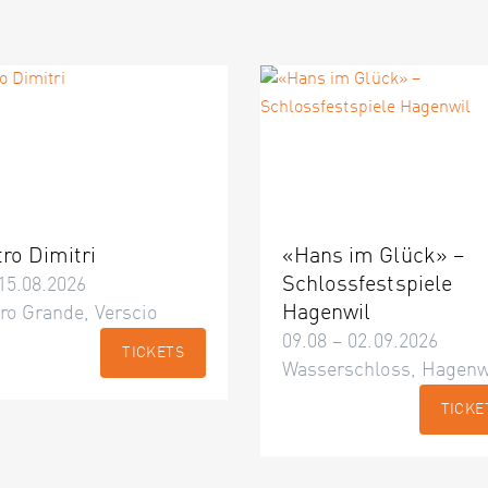
tro Dimitri
«Hans im Glück» –
Schlossfestspiele
15.08.2026
Hagenwil
ro Grande, Verscio
09.08 – 02.09.2026
TICKETS
Wasserschloss, Hagenw
TICKE