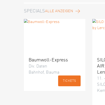
SPECIALS
ALLE ANZEIGEN
Baumwoll-Express
SIL
AIR
Div. Daten
Ler
Bahnhof, Bauma
11. 
TICKETS
SILO
Kem