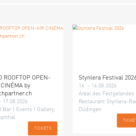
O ROOFTOP OPEN-
Stynlera Festival 202
 CINÉMA by
14. – 16.08.2026
chpartner.ch
Areal des Festgeländes
– 17.08.2026
Restaurant Stynlera-Ra
 Bar | Events | Gallery,
Düdingen
ptthal
TICKE
TICKETS