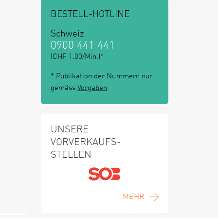
BESTELL-HOTLINE
Schweiz
0900 441 441
(CHF 1.00/Min.)*
* Publikation der Nummern nur
gemäss
Vorgaben
.
UNSERE
VORVERKAUFS-
STELLEN
MEHR