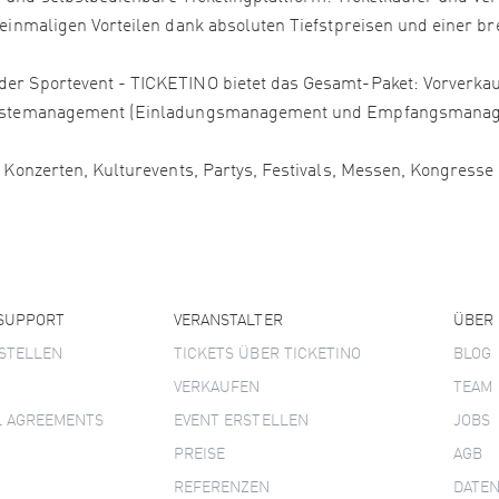
 einmaligen Vorteilen dank absoluten Tiefstpreisen und einer bre
er Sportevent - TICKETINO bietet das Gesamt-Paket: Vorverkauf
, Gästemanagement (Einladungsmanagement und Empfangsmanage
, Konzerten, Kulturevents, Partys, Festivals, Messen, Kongress
 SUPPORT
VERANSTALTER
ÜBER
STELLEN
TICKETS ÜBER TICKETINO
BLOG
VERKAUFEN
TEAM
L AGREEMENTS
EVENT ERSTELLEN
JOBS
PREISE
AGB
REFERENZEN
DATE