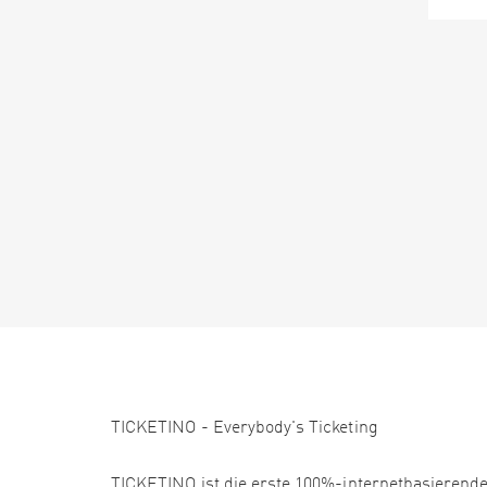
TICKETINO - Everybody's Ticketing
TICKETINO ist die erste 100%-internetbasierende