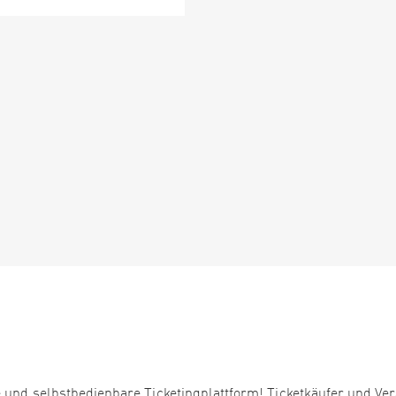
 und selbstbedienbare Ticketingplattform! Ticketkäufer und Ver