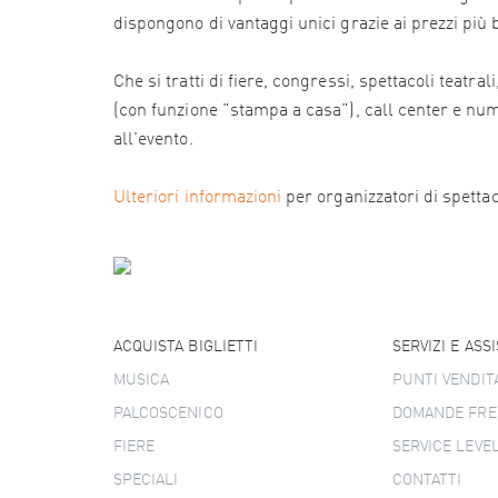
dispongono di vantaggi unici grazie ai prezzi più
Che si tratti di fiere, congressi, spettacoli teatr
(con funzione "stampa a casa"), call center e numer
all'evento.
Ulteriori informazioni
per organizzatori di spettacol
ACQUISTA BIGLIETTI
SERVIZI E ASS
MUSICA
PUNTI VENDIT
PALCOSCENICO
DOMANDE FRE
FIERE
SERVICE LEVE
SPECIALI
CONTATTI