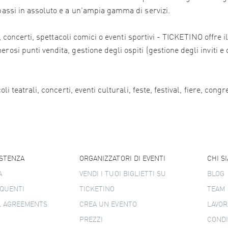
 bassi in assoluto e a un'ampia gamma di servizi.
ali, concerti, spettacoli comici o eventi sportivi - TICKETINO offr
osi punti vendita, gestione degli ospiti (gestione degli inviti e 
i teatrali, concerti, eventi culturali, feste, festival, fiere, congr
ISTENZA
ORGANIZZATORI DI EVENTI
CHI S
A
VENDI I TUOI BIGLIETTI SU
BLOG
QUENTI
TICKETINO
TEAM
L AGREEMENTS
CREA UN EVENTO
LAVOR
PREZZI
CONDI