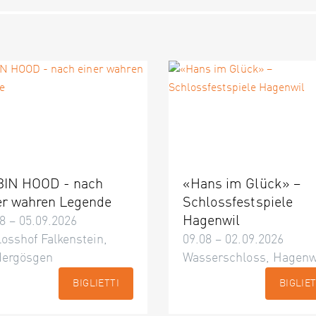
IN HOOD - nach
«Hans im Glück» –
er wahren Legende
Schlossfestspiele
Hagenwil
8 – 05.09.2026
osshof Falkenstein,
09.08 – 02.09.2026
dergösgen
Wasserschloss, Hagenw
BIGLIETTI
BIGLIET