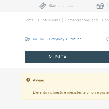
Stampa a casa
N
Home
Punti vendita
Domande frequenti
Cont
MUSICA
Avviso
L'evento richiesto è inesistente o non è più a