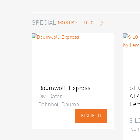
SPECIALI
MOSTRA TUTTO
Baumwoll-Express
SIL
AIR
Div. Daten
Ler
Bahnhof, Bauma
11. 
BIGLIETTI
SILO
Kem