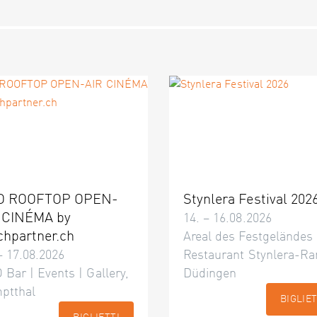
O ROOFTOP OPEN-
Stynlera Festival 202
 CINÉMA by
14. – 16.08.2026
chpartner.ch
Areal des Festgeländes
– 17.08.2026
Restaurant Stynlera-Ra
 Bar | Events | Gallery,
Düdingen
ptthal
BIGLIET