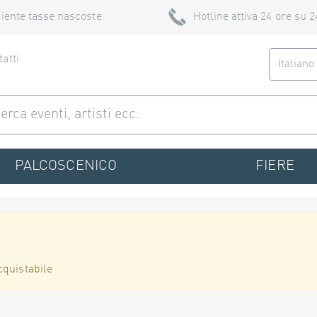
iente tasse nascoste
Hotline attiva 24 ore su 2
atti
Italian
PALCOSCENICO
FIERE
cquistabile