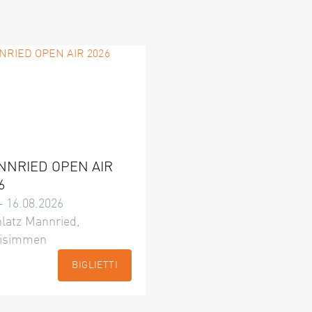
NNRIED OPEN AIR
6
– 16.08.2026
latz Mannried,
isimmen
BIGLIETTI