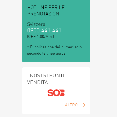
HOTLINE PER LE
PRENOTAZIONI
Svizzera
0900 441 441
(CHF 1.00/Min.)
* Pubblicazione dei numeri solo
secondo le
linee guida
.
I NOSTRI PUNTI
VENDITA
ALTRO