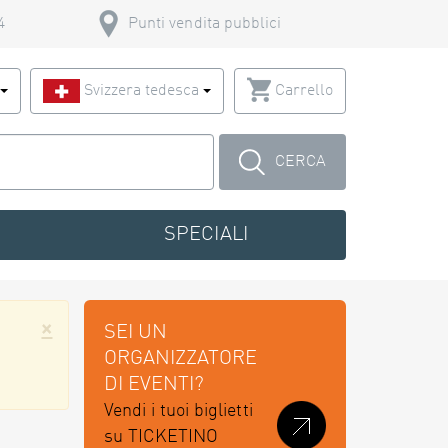
4
Punti vendita pubblici
o
Svizzera tedesca
Carrello
CERCA
SPECIALI
×
SEI UN
ORGANIZZATORE
DI EVENTI?
Vendi i tuoi biglietti
su TICKETINO