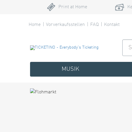
Print at Home
Ke
Home
Vorverkaufsstellen
FAQ
Kontakt
MUSIK