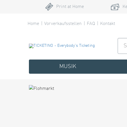
Print at Home
Ke
Home
Vorverkaufsstellen
FAQ
Kontakt
MUSIK