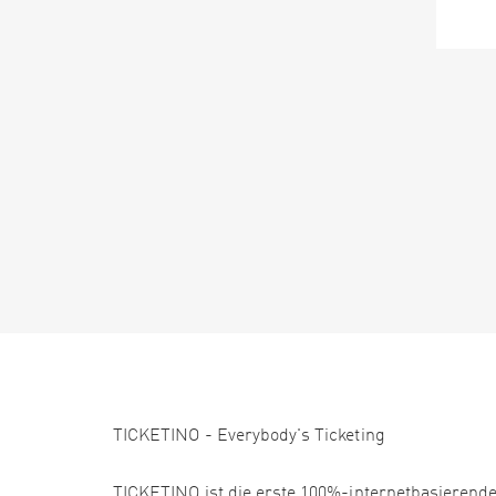
TICKETINO - Everybody's Ticketing
TICKETINO ist die erste 100%-internetbasierende