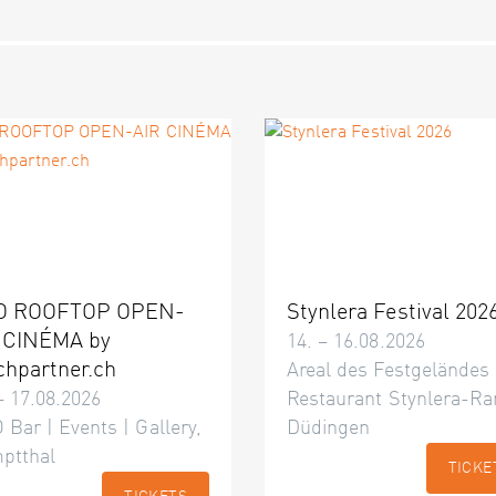
O ROOFTOP OPEN-
Stynlera Festival 202
 CINÉMA by
14. – 16.08.2026
chpartner.ch
Areal des Festgeländes
– 17.08.2026
Restaurant Stynlera-Ra
 Bar | Events | Gallery,
Düdingen
ptthal
TICKE