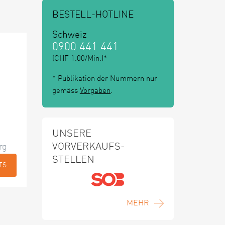
BESTELL-HOTLINE
Schweiz
0900 441 441
(CHF 1.00/Min.)*
* Publikation der Nummern nur
gemäss
Vorgaben
.
UNSERE
VORVERKAUFS-
rg
STELLEN
TS
MEHR