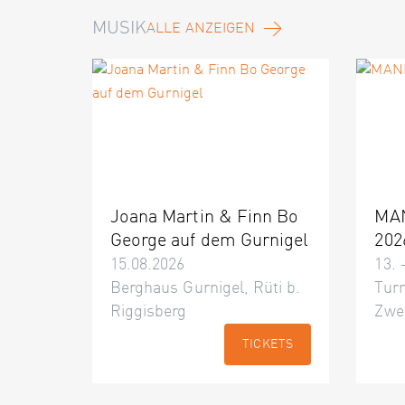
MUSIK
ALLE ANZEIGEN
Joana Martin & Finn Bo
MA
George auf dem Gurnigel
202
15.08.2026
13. 
Berghaus Gurnigel, Rüti b.
Turn
Riggisberg
Zwe
TICKETS