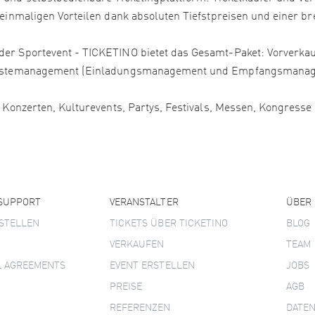
 einmaligen Vorteilen dank absoluten Tiefstpreisen und einer bre
er Sportevent - TICKETINO bietet das Gesamt-Paket: Vorverkauf
, Gästemanagement (Einladungsmanagement und Empfangsmanage
, Konzerten, Kulturevents, Partys, Festivals, Messen, Kongress
 SUPPORT
VERANSTALTER
ÜBER
STELLEN
TICKETS ÜBER TICKETINO
BLOG
VERKAUFEN
TEAM
L AGREEMENTS
EVENT ERSTELLEN
JOBS
PREISE
AGB
REFERENZEN
DATE