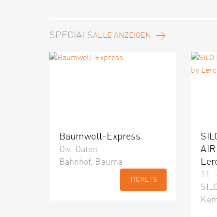
SPECIALS
ALLE ANZEIGEN
Baumwoll-Express
SIL
AIR
Div. Daten
Ler
Bahnhof, Bauma
11. 
TICKETS
SILO
Kem