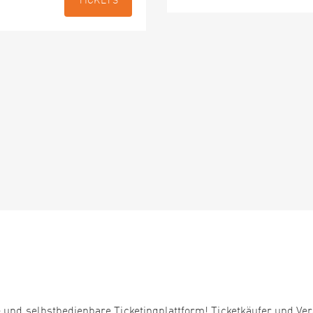
TICKETS
 und selbstbedienbare Ticketingplattform! Ticketkäufer und Ver