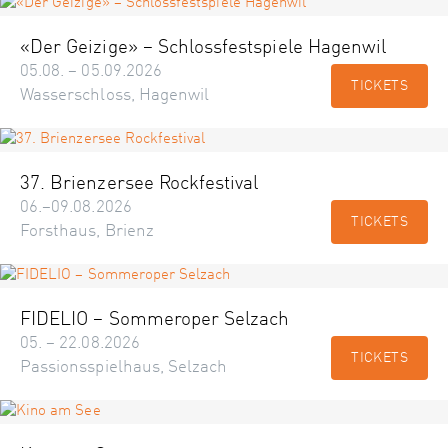
«Der Geizige» – Schlossfestspiele Hagenwil
05.08. – 05.09.2026
TICKETS
Wasserschloss, Hagenwil
37. Brienzersee Rockfestival
06.–09.08.2026
TICKETS
Forsthaus, Brienz
FIDELIO – Sommeroper Selzach
05. – 22.08.2026
TICKETS
Passionsspielhaus, Selzach