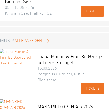
Kino am See
05. – 15.08.2026
TICKETS
Kino am See, Pfäffikon SZ
MUSIK
ALLE ANZEIGEN
Joana Martin & Finn Bo George
auf dem Gurnigel
15.08.2026
Berghaus Gurnigel, Rüti b.
Riggisberg
TICKETS
MANNRIED OPEN AIR 2026