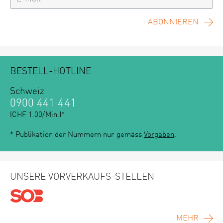
ABONNIEREN
BESTELL-HOTLINE
Schweiz
0900 441 441
(CHF 1.00/Min.)*
* Publikation der Nummern nur gemäss
Vorgaben
.
UNSERE VORVERKAUFS-STELLEN
MEHR