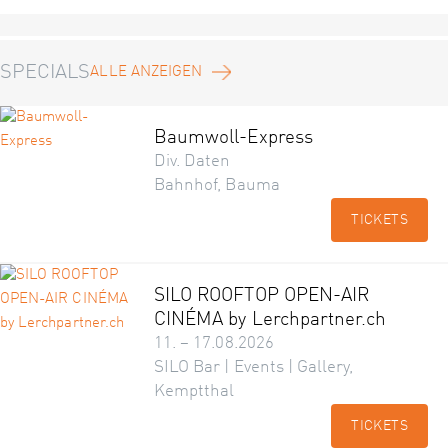
SPECIALS
ALLE ANZEIGEN
Baumwoll-Express
Div. Daten
Bahnhof, Bauma
TICKETS
SILO ROOFTOP OPEN-AIR
CINÉMA by Lerchpartner.ch
11. – 17.08.2026
SILO Bar | Events | Gallery,
Kemptthal
TICKETS