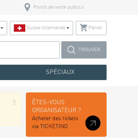
Points de vente publics
s
Suisse Allemande
Panier
TROUVER
SPÉCIAUX
×
ÊTES-VOUS
ORGANISATEUR ?
Acheter des tickets
via TICKETINO