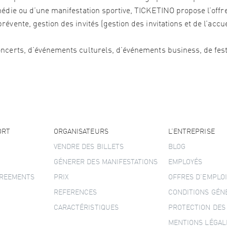
édie ou d’une manifestation sportive, TICKETINO propose l’offre 
vente, gestion des invités (gestion des invitations et de l’accu
ncerts, d’événements culturels, d’événements business, de festi
ORT
ORGANISATEURS
L’ENTREPRISE
VENDRE DES BILLETS
BLOG
GÉNERER DES MANIFESTATIONS
EMPLOYÉS
GREEMENTS
PRIX
OFFRES D’EMPLOI
REFERENCES
CONDITIONS GÉN
CARACTÉRISTIQUES
PROTECTION DES
MENTIONS LÉGAL