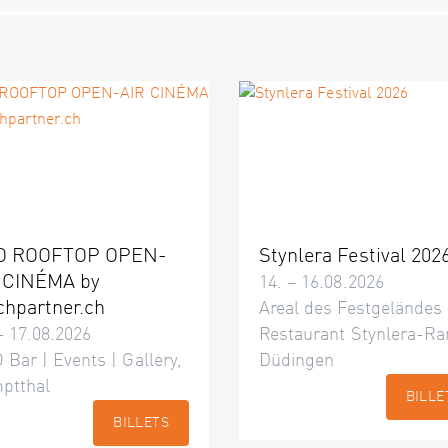
O ROOFTOP OPEN-
Stynlera Festival 202
 CINÉMA by
14. – 16.08.2026
chpartner.ch
Areal des Festgeländes
– 17.08.2026
Restaurant Stynlera-Ra
 Bar | Events | Gallery,
Düdingen
ptthal
BILLE
BILLETS