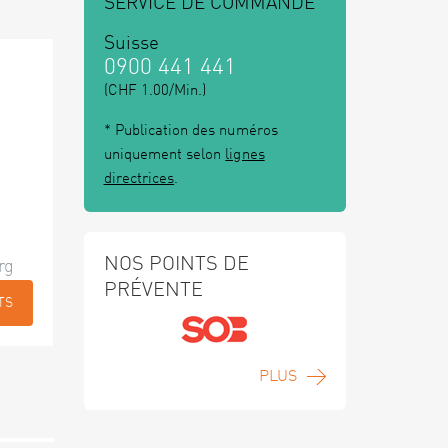
SERVICE DE COMMANDE
Suisse
0900 441 441
(CHF 1.00/Min.)
* Publication des numéros
uniquement selon
lignes
directrices
.
NOS POINTS DE
rg
PRÉVENTE
TS
PLUS