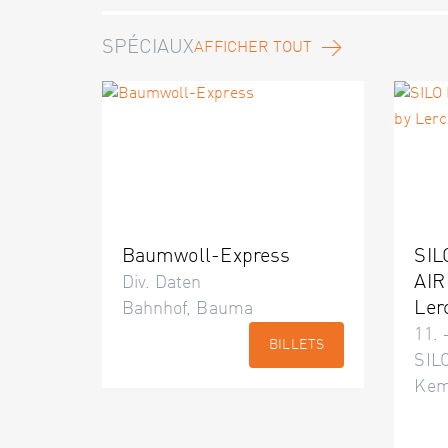
SPÉCIAUX
AFFICHER TOUT
Baumwoll-Express
SIL
AIR
Div. Daten
Ler
Bahnhof, Bauma
11. 
BILLETS
SILO
Kem