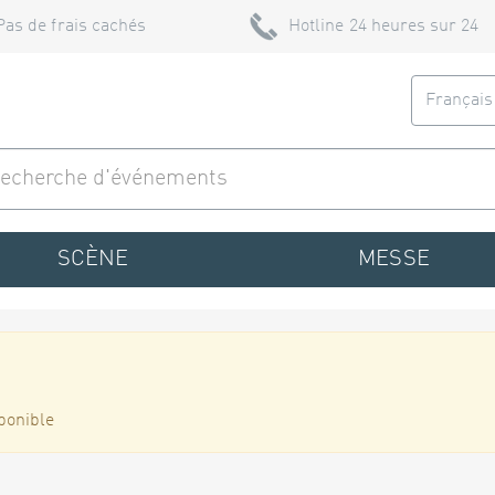
Pas de frais cachés
Hotline 24 heures sur 24
Françai
SCÈNE
MESSE
ponible