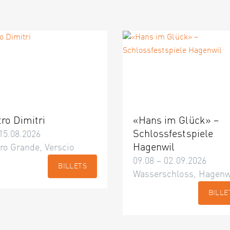
tro Dimitri
«Hans im Glück» –
Schlossfestspiele
15.08.2026
Hagenwil
ro Grande, Verscio
09.08 – 02.09.2026
BILLETS
Wasserschloss, Hagenw
BILLE