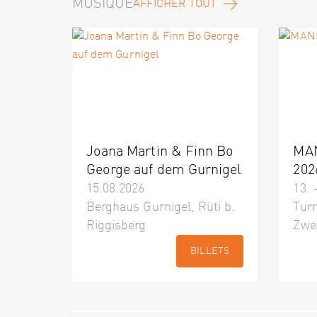
MUSIQUE
AFFICHER TOUT
Joana Martin & Finn Bo
MA
George auf dem Gurnigel
202
15.08.2026
13. 
Berghaus Gurnigel, Rüti b.
Turn
Riggisberg
Zwe
BILLETS