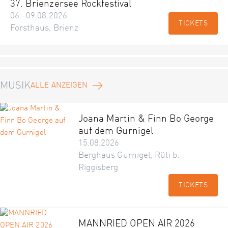
37. Brienzersee Rockfestival
06.–09.08.2026
TICKETS
Forsthaus, Brienz
MUSIK
ALLE ANZEIGEN
Joana Martin & Finn Bo George
auf dem Gurnigel
15.08.2026
Berghaus Gurnigel, Rüti b.
Riggisberg
TICKETS
MANNRIED OPEN AIR 2026