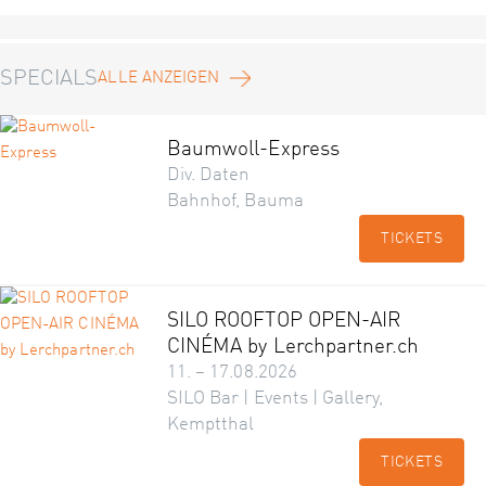
SPECIALS
ALLE ANZEIGEN
Baumwoll-Express
Div. Daten
Bahnhof, Bauma
TICKETS
SILO ROOFTOP OPEN-AIR
CINÉMA by Lerchpartner.ch
11. – 17.08.2026
SILO Bar | Events | Gallery,
Kemptthal
TICKETS