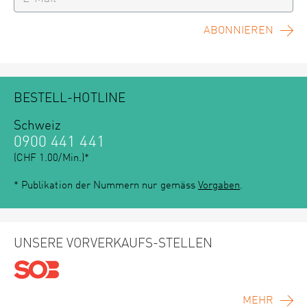
ABONNIEREN
BESTELL-HOTLINE
Schweiz
0900 441 441
(CHF 1.00/Min.)*
* Publikation der Nummern nur gemäss
Vorgaben
.
UNSERE VORVERKAUFS-STELLEN
MEHR