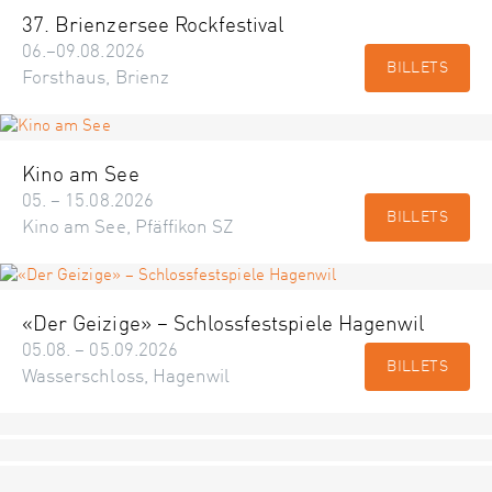
37. Brienzersee Rockfestival
06.–09.08.2026
BILLETS
Forsthaus, Brienz
Kino am See
05. – 15.08.2026
BILLETS
Kino am See, Pfäffikon SZ
«Der Geizige» – Schlossfestspiele Hagenwil
05.08. – 05.09.2026
BILLETS
Wasserschloss, Hagenwil