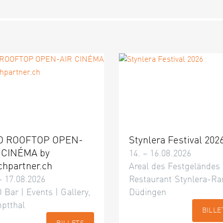
O ROOFTOP OPEN-
Stynlera Festival 202
 CINÉMA by
14. – 16.08.2026
chpartner.ch
Areal des Festgeländes
– 17.08.2026
Restaurant Stynlera-Ra
 Bar | Events | Gallery,
Düdingen
ptthal
BILLE