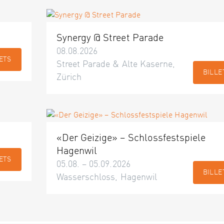
Synergy @ Street Parade
08.08.2026
ETS
Street Parade & Alte Kaserne,
BILLE
Zürich
«Der Geizige» – Schlossfestspiele
Hagenwil
ETS
05.08. – 05.09.2026
BILLE
Wasserschloss, Hagenwil