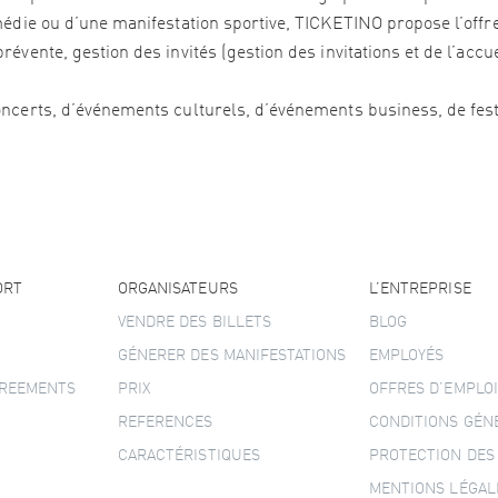
édie ou d’une manifestation sportive, TICKETINO propose l’offre 
vente, gestion des invités (gestion des invitations et de l’accu
ncerts, d’événements culturels, d’événements business, de festi
ORT
ORGANISATEURS
L’ENTREPRISE
VENDRE DES BILLETS
BLOG
GÉNERER DES MANIFESTATIONS
EMPLOYÉS
GREEMENTS
PRIX
OFFRES D’EMPLOI
REFERENCES
CONDITIONS GÉN
CARACTÉRISTIQUES
PROTECTION DES
MENTIONS LÉGAL