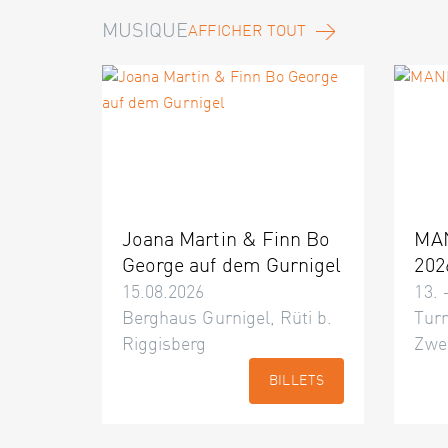
MUSIQUE
AFFICHER TOUT
Joana Martin & Finn Bo
MA
George auf dem Gurnigel
202
15.08.2026
13. 
Berghaus Gurnigel, Rüti b.
Turn
Riggisberg
Zwe
BILLETS