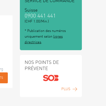
SERVICE DE COMMANDE
Suisse
0900 441 441
(CHF 1.00/Min.)
* Publication des numéros
uniquement selon
lignes
directrices
.
NOS POINTS DE
PRÉVENTE
rg
TS
PLUS