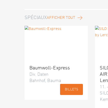
SPÉCIAUX
AFFICHER TOUT
Baumwoll-Express
SIL
AIR
Div. Daten
Ler
Bahnhof, Bauma
11. 
BILLETS
SILO
Kem