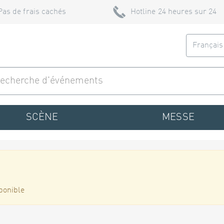
Pas de frais cachés
Hotline 24 heures sur 24
Françai
SCÈNE
MESSE
ponible