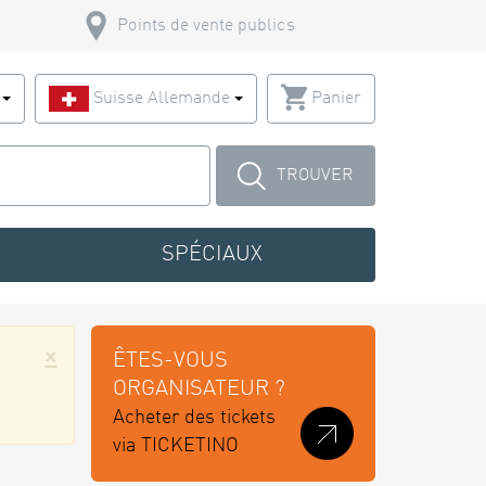
Points de vente publics
s
Suisse Allemande
Panier
TROUVER
SPÉCIAUX
×
ÊTES-VOUS
ORGANISATEUR ?
Acheter des tickets
via TICKETINO