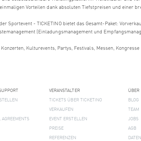
 einmaligen Vorteilen dank absoluten Tiefstpreisen und einer bre
er Sportevent - TICKETINO bietet das Gesamt-Paket: Vorverkauf
, Gästemanagement (Einladungsmanagement und Empfangsmanage
, Konzerten, Kulturevents, Partys, Festivals, Messen, Kongress
 SUPPORT
VERANSTALTER
ÜBER
STELLEN
TICKETS ÜBER TICKETINO
BLOG
VERKAUFEN
TEAM
L AGREEMENTS
EVENT ERSTELLEN
JOBS
PREISE
AGB
REFERENZEN
DATE