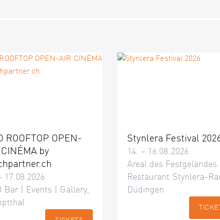
O ROOFTOP OPEN-
Stynlera Festival 202
 CINÉMA by
14. – 16.08.2026
chpartner.ch
Areal des Festgeländes
– 17.08.2026
Restaurant Stynlera-Ra
 Bar | Events | Gallery,
Düdingen
ptthal
TICKE