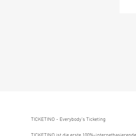
TICKETINO - Everybody's Ticketing
TICKETINO ist die erste 100%-internetbasierende