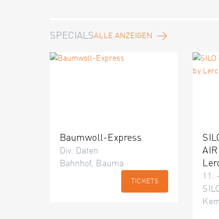
SPECIALS
ALLE ANZEIGEN
Baumwoll-Express
SIL
AIR
Div. Daten
Ler
Bahnhof, Bauma
11. 
TICKETS
SILO
Kem