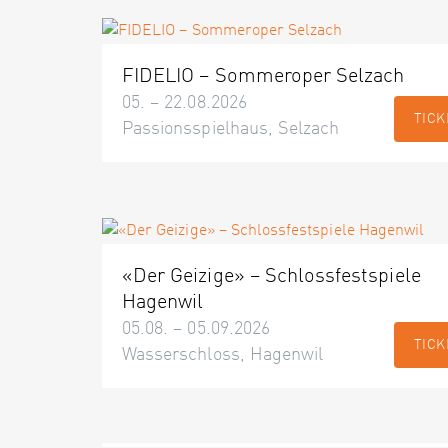
FIDELIO – Sommeroper Selzach
05. – 22.08.2026
TICK
Passionsspielhaus, Selzach
«Der Geizige» – Schlossfestspiele
Hagenwil
05.08. – 05.09.2026
TICK
Wasserschloss, Hagenwil