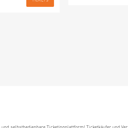
TICKETS
 und selbstbedienbare Ticketingplattform! Ticketkäufer und Ver