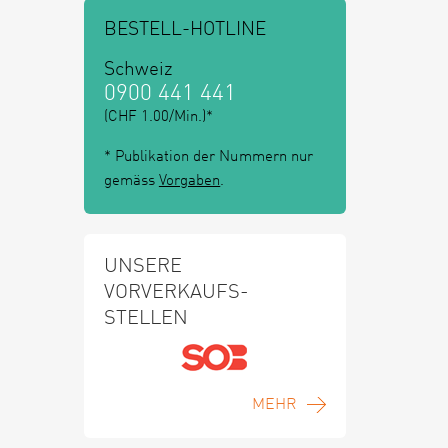
BESTELL-HOTLINE
Schweiz
0900 441 441
(CHF 1.00/Min.)*
* Publikation der Nummern nur
gemäss
Vorgaben
.
UNSERE
VORVERKAUFS-
STELLEN
MEHR