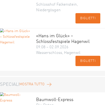
Schlosshof Falkenstein,
Niedergösgen
BIGLIETTI
«Hans im Glück» –
Schlossfestspiele Hagenwil
09.08 – 02.09.2026
Wasserschloss, Hagenwil
BIGLIETTI
SPECIALI
MOSTRA TUTTO
Baumwoll-Express