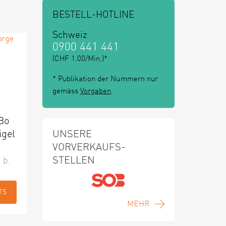
BESTELL-HOTLINE
Schweiz
0900 441 441
(CHF 1.00/Min.)*
* Publikation der Nummern nur
gemäss
Vorgaben
.
 Bo
UNSERE
igel
VORVERKAUFS-
STELLEN
 b.
TS
MEHR