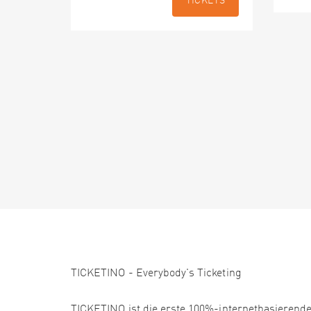
TICKETS
TICKETINO - Everybody's Ticketing
TICKETINO ist die erste 100%-internetbasierende