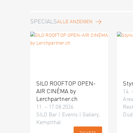
SPECIALS
ALLE ANZEIGEN
SILO ROOFTOP OPEN-
Sty
AIR CINÉMA by
14. 
Lerchpartner.ch
Area
11. – 17.08.2026
Res
SILO Bar | Events | Gallery,
Düd
Kemptthal