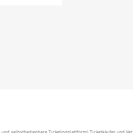
 und selbstbedienbare Ticketingplattform! Ticketkäufer und Ver