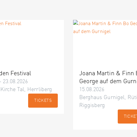
den Festival
Joana Martin & Finn
George auf dem Gurn
– 23.08.2026
 Kirche Tal, Herrliberg
15.08.2026
Berghaus Gurnigel, Rüti
TICKETS
Riggisberg
TICKE