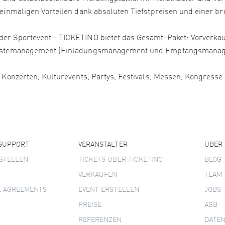
 einmaligen Vorteilen dank absoluten Tiefstpreisen und einer bre
er Sportevent - TICKETINO bietet das Gesamt-Paket: Vorverkauf
, Gästemanagement (Einladungsmanagement und Empfangsmanage
, Konzerten, Kulturevents, Partys, Festivals, Messen, Kongress
 SUPPORT
VERANSTALTER
ÜBER
STELLEN
TICKETS ÜBER TICKETINO
BLOG
VERKAUFEN
TEAM
L AGREEMENTS
EVENT ERSTELLEN
JOBS
PREISE
AGB
REFERENZEN
DATE