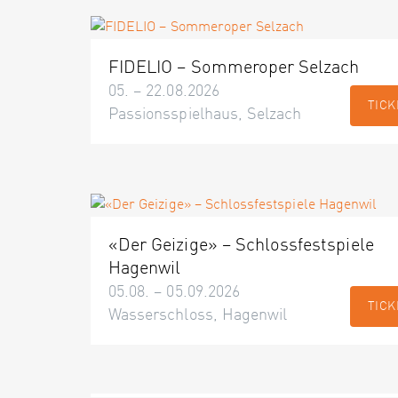
FIDELIO – Sommeroper Selzach
05. – 22.08.2026
TICK
Passionsspielhaus, Selzach
«Der Geizige» – Schlossfestspiele
Hagenwil
05.08. – 05.09.2026
TICK
Wasserschloss, Hagenwil