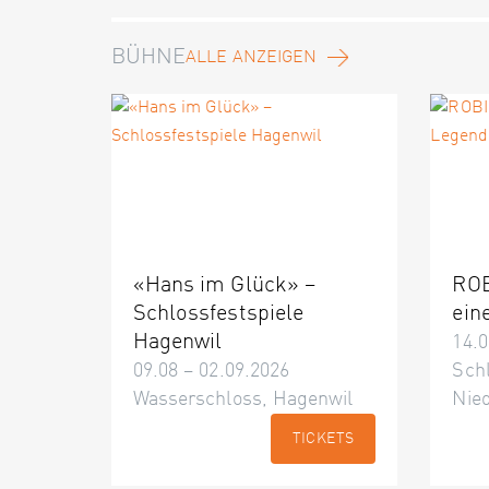
BÜHNE
ALLE ANZEIGEN
«Hans im Glück» –
ROB
Schlossfestspiele
ein
Hagenwil
14.0
09.08 – 02.09.2026
Schl
Wasserschloss, Hagenwil
Nie
TICKETS