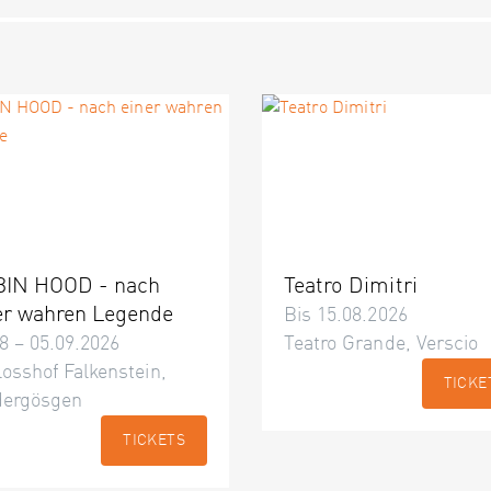
IN HOOD - nach
Teatro Dimitri
er wahren Legende
Bis 15.08.2026
8 – 05.09.2026
Teatro Grande, Verscio
osshof Falkenstein,
TICKE
dergösgen
TICKETS