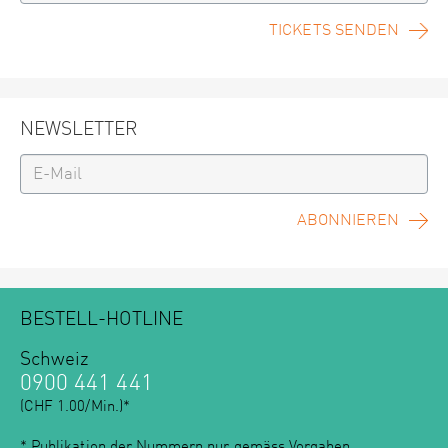
TICKETS SENDEN
NEWSLETTER
ABONNIEREN
BESTELL-HOTLINE
Schweiz
0900 441 441
(CHF 1.00/Min.)*
* Publikation der Nummern nur gemäss
Vorgaben
.