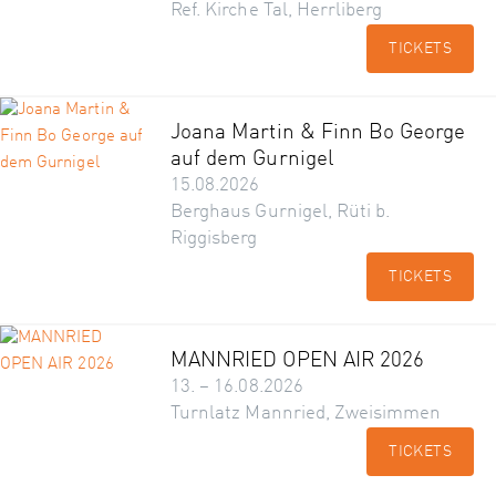
Ref. Kirche Tal, Herrliberg
TICKETS
Joana Martin & Finn Bo George
auf dem Gurnigel
15.08.2026
Berghaus Gurnigel, Rüti b.
Riggisberg
TICKETS
MANNRIED OPEN AIR 2026
13. – 16.08.2026
Turnlatz Mannried, Zweisimmen
TICKETS