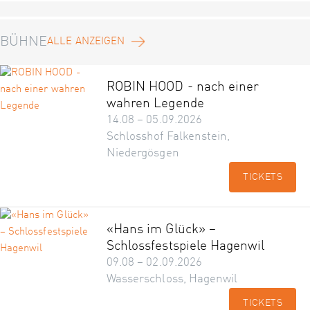
BÜHNE
ALLE ANZEIGEN
ROBIN HOOD - nach einer
wahren Legende
14.08 – 05.09.2026
Schlosshof Falkenstein,
Niedergösgen
TICKETS
«Hans im Glück» –
Schlossfestspiele Hagenwil
09.08 – 02.09.2026
Wasserschloss, Hagenwil
TICKETS