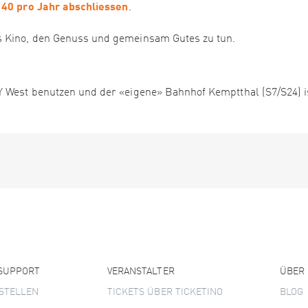
F 40 pro Jahr abschliessen
.
s Kino, den Genuss und gemeinsam Gutes zu tun.
Y West benutzen und der «eigene» Bahnhof Kemptthal (S7/S24) i
 SUPPORT
VERANSTALTER
ÜBER
STELLEN
TICKETS ÜBER TICKETINO
BLOG