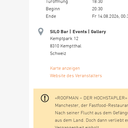
Türöffnung
18:30
Beginn
20:30
Ende
Fr 14.08.2026, 00:
SILO Bar | Events | Gallery
Kemptpark 12
8310 Kemptthal
Schweiz
Karte anzeigen
Website des Veranstalters
«ROOFMAN – DER HOCHSTAPLER» erz
Manchester, der Fastfood-Restauran
Nach seiner Flucht aus dem Gefängni
aus dem Land. Doch dann verliebt er