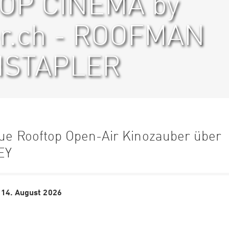
OP CINÉMA by
er.ch - ROOFMAN
HSTAPLER
que Rooftop Open-Air Kinozauber über
EY
 14. August 2026