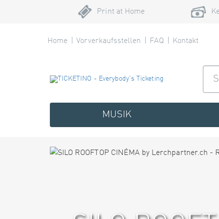
Print at Home
Ke
Home
Vorverkaufsstellen
FAQ
Kontakt
MUSIK