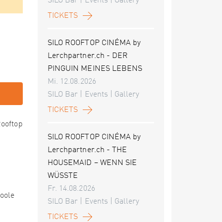
SILO Bar | Events | Gallery
TICKETS
SILO ROOFTOP CINÉMA by
Lerchpartner.ch - DER
PINGUIN MEINES LEBENS
Mi. 12.08.2026
SILO Bar | Events | Gallery
TICKETS
Rooftop
SILO ROOFTOP CINÉMA by
Lerchpartner.ch - THE
HOUSEMAID – WENN SIE
WÜSSTE
Fr. 14.08.2026
coole
SILO Bar | Events | Gallery
TICKETS