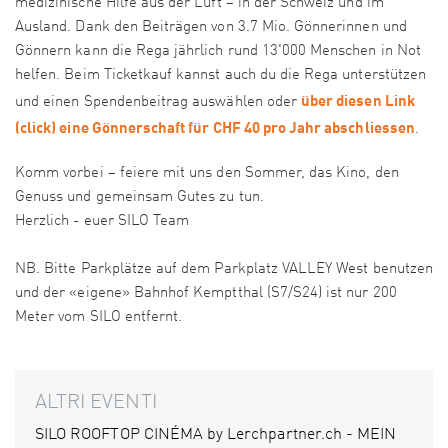
medizinische Hilfe aus der Luft – in der Schweiz und im
Ausland. Dank den Beiträgen von 3.7 Mio. Gönnerinnen und
Gönnern kann die Rega jährlich rund 13'000 Menschen in Not
helfen. Beim Ticketkauf kannst auch du die Rega unterstützen
über diesen Link
und einen Spendenbeitrag auswählen oder
(click) eine Gönnerschaft für CHF 40 pro Jahr abschliessen
.
Komm vorbei – feiere mit uns den Sommer, das Kino, den
Genuss und gemeinsam Gutes zu tun.
Herzlich - euer SILO Team
NB. Bitte Parkplätze auf dem Parkplatz VALLEY West benutzen
und der «eigene» Bahnhof Kemptthal (S7/S24) ist nur 200
Meter vom SILO entfernt.
ALTRI EVENTI
SILO ROOFTOP CINÉMA by Lerchpartner.ch - MEIN