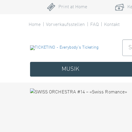
Print at Home
Ke
Home
Vorverkaufsstellen
FAQ
Kontakt
MUSIK