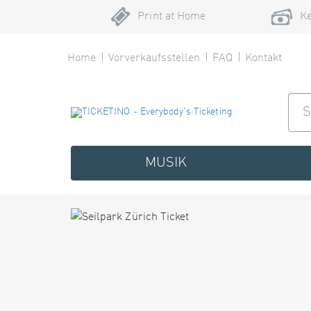
Print at Home
Ke
Home
Vorverkaufsstellen
FAQ
Kontakt
MUSIK