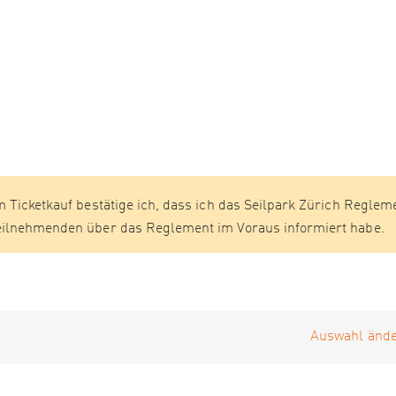
m Ticketkauf bestätige ich, dass ich das Seilpark Zürich Reglem
Teilnehmenden über das Reglement im Voraus informiert habe.
Auswahl ände