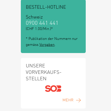
BESTELL-HOTLINE
Schweiz
0900 441 441
(CHF 1.00/Min.)*
* Publikation der Nummern nur
gemäss
Vorgaben
.
UNSERE
VORVERKAUFS-
STELLEN
MEHR