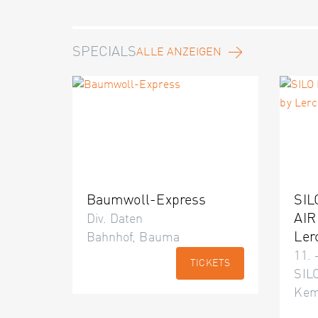
SPECIALS
ALLE ANZEIGEN
Baumwoll-Express
SIL
AIR
Div. Daten
Ler
Bahnhof, Bauma
11. 
TICKETS
SILO
Kem