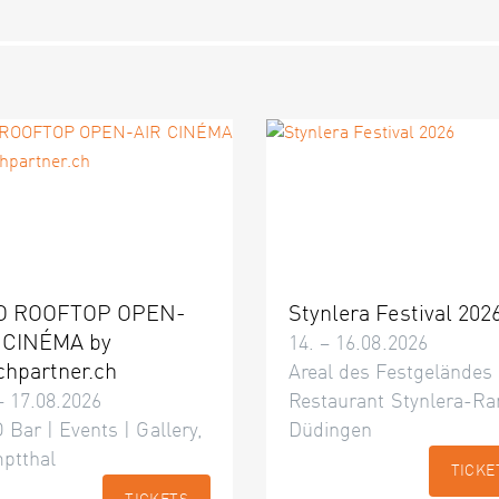
O ROOFTOP OPEN-
Stynlera Festival 202
 CINÉMA by
14. – 16.08.2026
chpartner.ch
Areal des Festgeländes
– 17.08.2026
Restaurant Stynlera-Ra
 Bar | Events | Gallery,
Düdingen
ptthal
TICKE