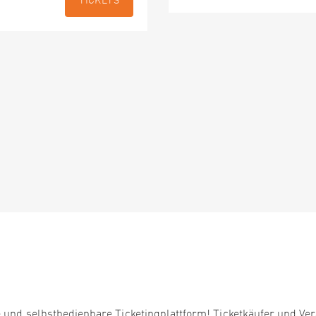
TICKETS
 und selbstbedienbare Ticketingplattform! Ticketkäufer und Ver