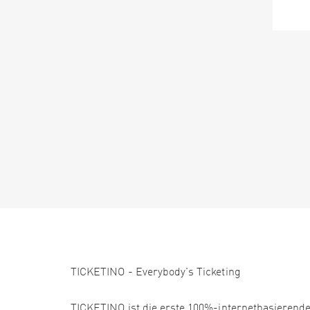
TICKETINO - Everybody's Ticketing
TICKETINO ist die erste 100%-internetbasierende