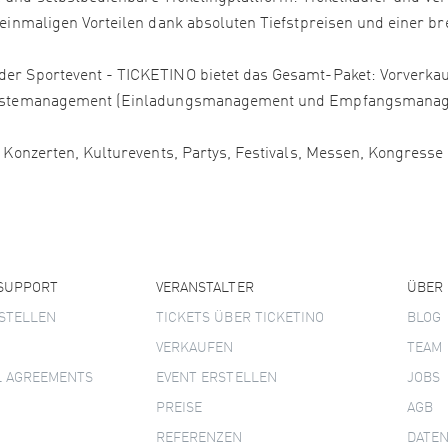
 einmaligen Vorteilen dank absoluten Tiefstpreisen und einer bre
er Sportevent - TICKETINO bietet das Gesamt-Paket: Vorverkauf
, Gästemanagement (Einladungsmanagement und Empfangsmanage
, Konzerten, Kulturevents, Partys, Festivals, Messen, Kongress
 SUPPORT
VERANSTALTER
ÜBER
STELLEN
TICKETS ÜBER TICKETINO
BLOG
VERKAUFEN
TEAM
L AGREEMENTS
EVENT ERSTELLEN
JOBS
PREISE
AGB
REFERENZEN
DATE