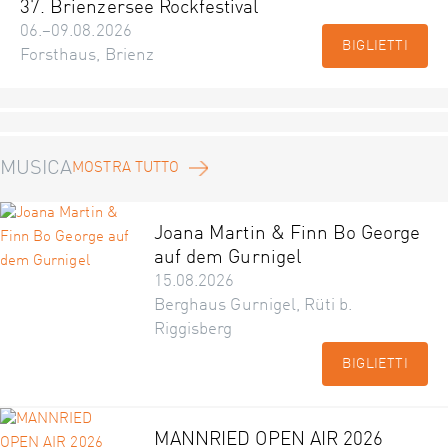
37. Brienzersee Rockfestival
06.–09.08.2026
BIGLIETTI
Forsthaus, Brienz
MUSICA
MOSTRA TUTTO
Joana Martin & Finn Bo George
auf dem Gurnigel
15.08.2026
Berghaus Gurnigel, Rüti b.
Riggisberg
BIGLIETTI
MANNRIED OPEN AIR 2026