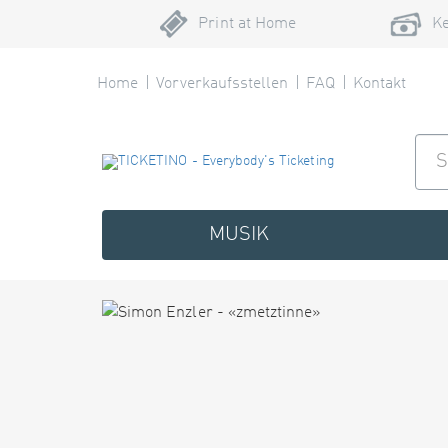
Print at Home
Ke
Home
Vorverkaufsstellen
FAQ
Kontakt
MUSIK