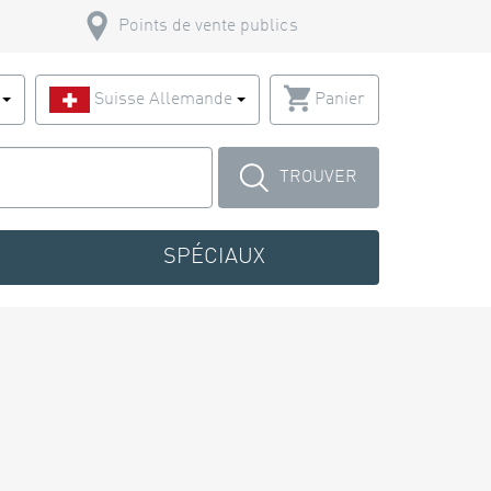
Points de vente publics
s
Suisse Allemande
Panier
TROUVER
SPÉCIAUX