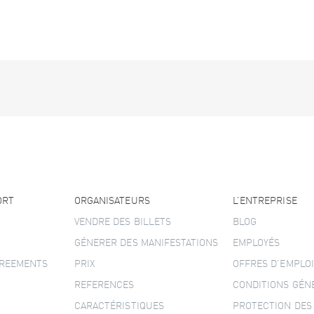
ORT
ORGANISATEURS
L’ENTREPRISE
VENDRE DES BILLETS
BLOG
GÉNERER DES MANIFESTATIONS
EMPLOYÉS
GREEMENTS
PRIX
OFFRES D’EMPLOI
REFERENCES
CONDITIONS GÉN
CARACTÉRISTIQUES
PROTECTION DES