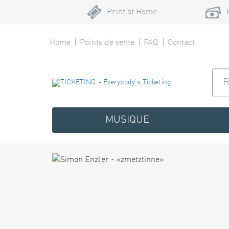
Print at Home
Home
Points de vente
FAQ
Contact
MUSIQUE