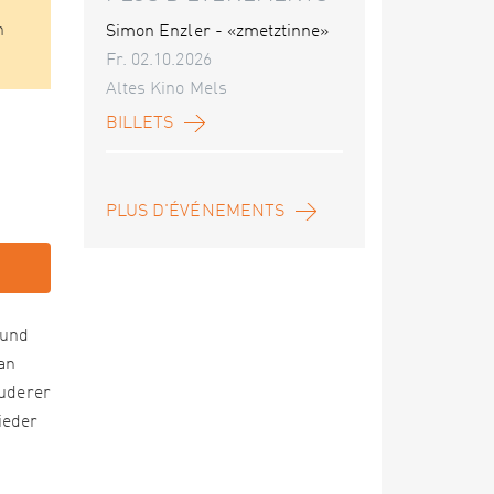
n
Simon Enzler - «zmetztinne»
Fr. 02.10.2026
Altes Kino Mels
BILLETS
PLUS D'ÉVÉNEMENTS
 und
an
Ruderer
ieder