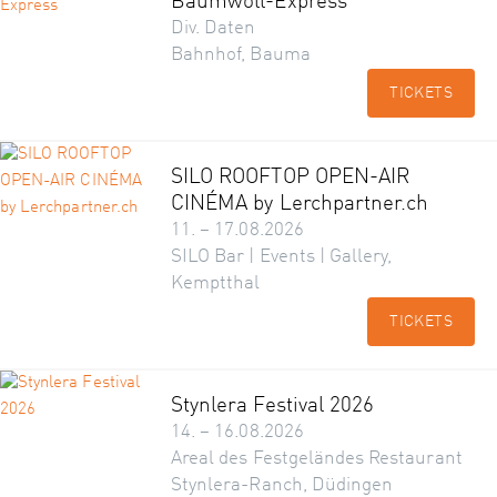
Baumwoll-Express
Div. Daten
Bahnhof, Bauma
TICKETS
SILO ROOFTOP OPEN-AIR
CINÉMA by Lerchpartner.ch
11. – 17.08.2026
SILO Bar | Events | Gallery,
Kemptthal
TICKETS
Stynlera Festival 2026
14. – 16.08.2026
Areal des Festgeländes Restaurant
Stynlera-Ranch, Düdingen