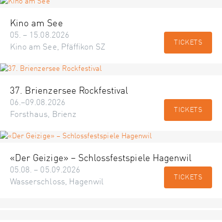
Kino am See
05. – 15.08.2026
TICKETS
Kino am See, Pfäffikon SZ
37. Brienzersee Rockfestival
06.–09.08.2026
TICKETS
Forsthaus, Brienz
«Der Geizige» – Schlossfestspiele Hagenwil
05.08. – 05.09.2026
TICKETS
Wasserschloss, Hagenwil