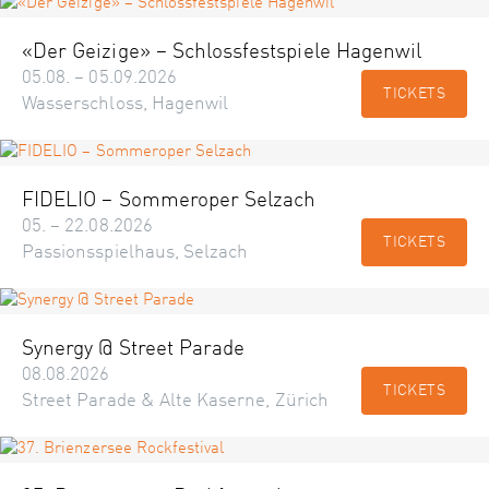
«Der Geizige» – Schlossfestspiele Hagenwil
05.08. – 05.09.2026
TICKETS
Wasserschloss, Hagenwil
FIDELIO – Sommeroper Selzach
05. – 22.08.2026
TICKETS
Passionsspielhaus, Selzach
Synergy @ Street Parade
08.08.2026
TICKETS
Street Parade & Alte Kaserne, Zürich