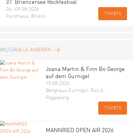
37. Brienzersee Rockfestival
06.–09.08.2026
TICKETS
Forsthaus, Brienz
MUSIK
ALLE ANZEIGEN
Joana Martin & Finn Bo George
auf dem Gurnigel
15.08.2026
Berghaus Gurnigel, Rüti b.
Riggisberg
TICKETS
MANNRIED OPEN AIR 2026