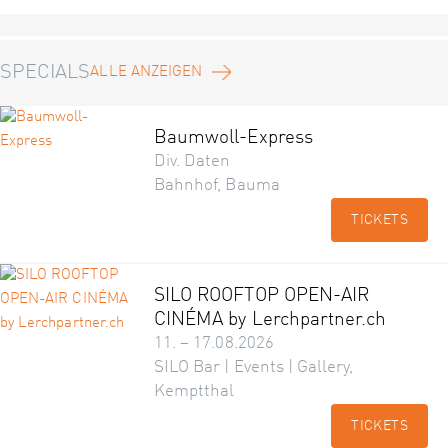
SPECIALS
ALLE ANZEIGEN
Baumwoll-Express
Div. Daten
Bahnhof, Bauma
TICKETS
SILO ROOFTOP OPEN-AIR
CINÉMA by Lerchpartner.ch
11. – 17.08.2026
SILO Bar | Events | Gallery,
Kemptthal
TICKETS