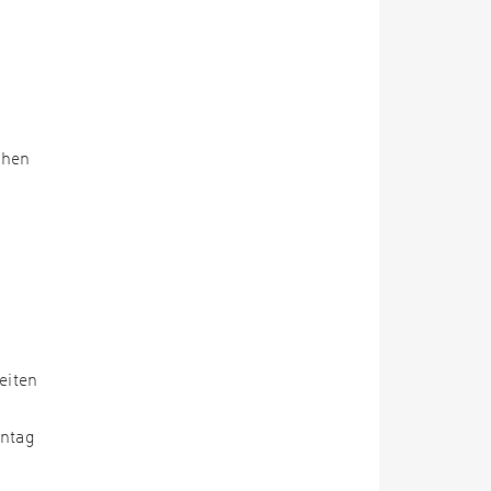
chen
eiten
ontag