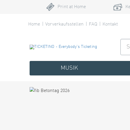
Print at Home
Ke
Home
Vorverkaufsstellen
FAQ
Kontakt
MUSIK