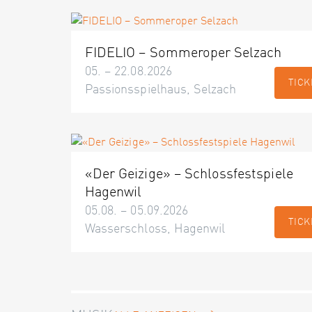
FIDELIO – Sommeroper Selzach
05. – 22.08.2026
TICK
Passionsspielhaus, Selzach
«Der Geizige» – Schlossfestspiele
Hagenwil
05.08. – 05.09.2026
TICK
Wasserschloss, Hagenwil