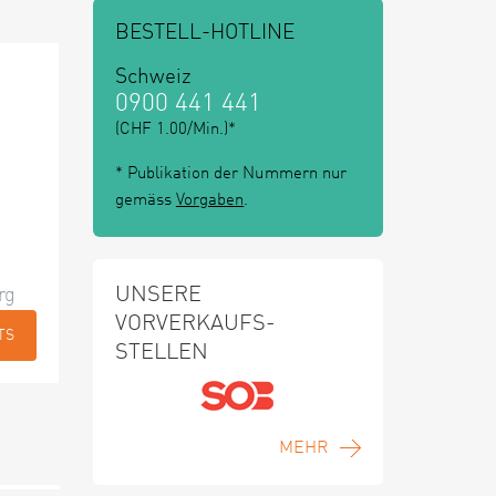
BESTELL-HOTLINE
Schweiz
0900 441 441
(CHF 1.00/Min.)*
* Publikation der Nummern nur
gemäss
Vorgaben
.
UNSERE
rg
VORVERKAUFS-
TS
STELLEN
MEHR