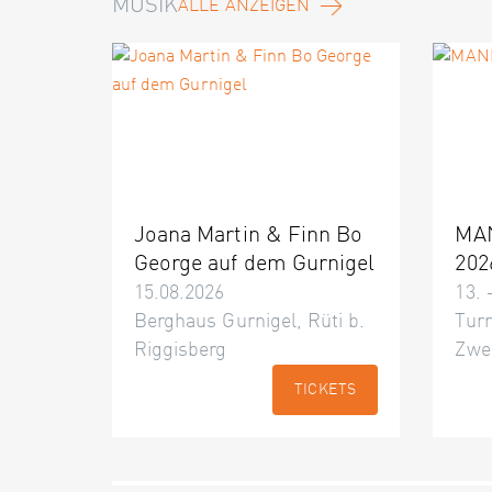
MUSIK
ALLE ANZEIGEN
Joana Martin & Finn Bo
MA
George auf dem Gurnigel
202
15.08.2026
13. 
Berghaus Gurnigel, Rüti b.
Turn
Riggisberg
Zwe
TICKETS