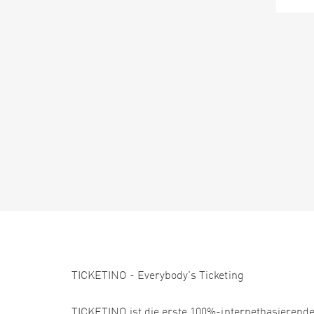
TICKETINO - Everybody's Ticketing
TICKETINO ist die erste 100%-internetbasierende