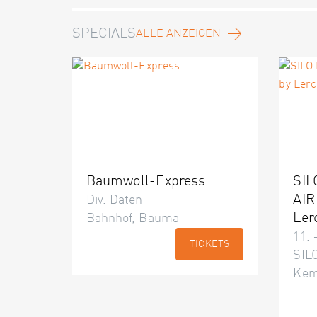
SPECIALS
ALLE ANZEIGEN
Baumwoll-Express
SIL
AIR
Div. Daten
Ler
Bahnhof, Bauma
11. 
TICKETS
SILO
Kem