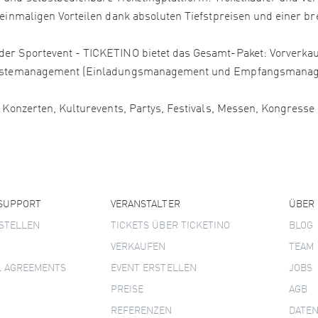
 einmaligen Vorteilen dank absoluten Tiefstpreisen und einer bre
er Sportevent - TICKETINO bietet das Gesamt-Paket: Vorverkauf
, Gästemanagement (Einladungsmanagement und Empfangsmanage
, Konzerten, Kulturevents, Partys, Festivals, Messen, Kongress
 SUPPORT
VERANSTALTER
ÜBER
STELLEN
TICKETS ÜBER TICKETINO
BLOG
VERKAUFEN
TEAM
L AGREEMENTS
EVENT ERSTELLEN
JOBS
PREISE
AGB
REFERENZEN
DATE