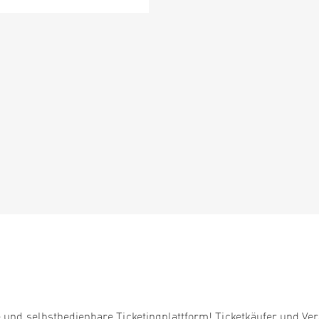
 und selbstbedienbare Ticketingplattform! Ticketkäufer und Ver