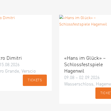
tro Dimitri
«Hans im Glück» –
Schlossfestspiele
15.08.2026
Hagenwil
ro Grande, Verscio
09.08 – 02.09.2026
TICKETS
Wasserschloss, Hagenw
TICKE