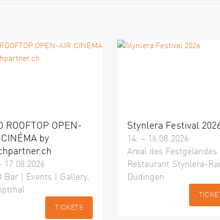
O ROOFTOP OPEN-
Stynlera Festival 202
 CINÉMA by
14. – 16.08.2026
chpartner.ch
Areal des Festgeländes
– 17.08.2026
Restaurant Stynlera-Ra
 Bar | Events | Gallery,
Düdingen
ptthal
TICKE
TICKETS