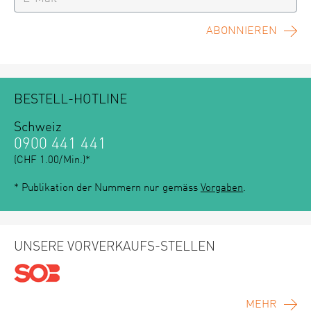
ABONNIEREN
BESTELL-HOTLINE
Schweiz
0900 441 441
(CHF 1.00/Min.)*
* Publikation der Nummern nur gemäss
Vorgaben
.
UNSERE VORVERKAUFS-STELLEN
MEHR