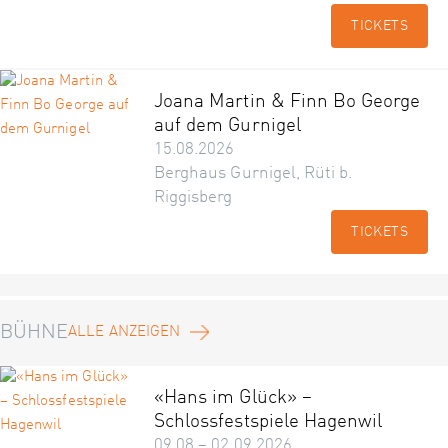
TICKETS
Joana Martin & Finn Bo George
auf dem Gurnigel
15.08.2026
Berghaus Gurnigel, Rüti b.
Riggisberg
TICKETS
BÜHNE
ALLE ANZEIGEN
«Hans im Glück» –
Schlossfestspiele Hagenwil
09.08 – 02.09.2026