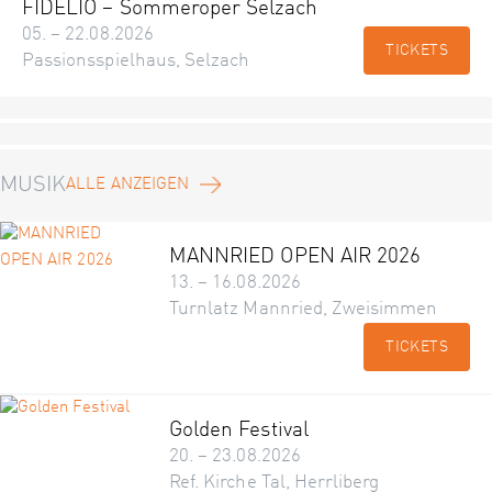
FIDELIO – Sommeroper Selzach
05. – 22.08.2026
TICKETS
Passionsspielhaus, Selzach
MUSIK
ALLE ANZEIGEN
MANNRIED OPEN AIR 2026
13. – 16.08.2026
Turnlatz Mannried, Zweisimmen
TICKETS
Golden Festival
20. – 23.08.2026
Ref. Kirche Tal, Herrliberg