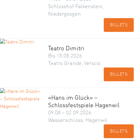
Schlosshof Falkenstein,
Niedergösgen
BILLETS
Teatro Dimitri
Bis 15.08.2026
Teatro Grande, Verscio
BILLETS
«Hans im Glück» –
Schlossfestspiele Hagenwil
09.08 – 02.09.2026
Wasserschloss, Hagenwil
BILLETS