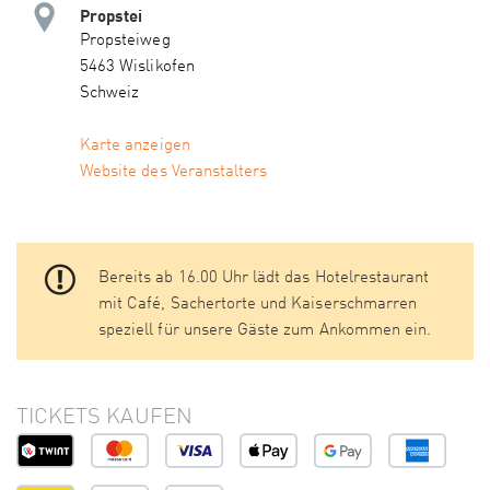
Propstei
Propsteiweg
5463 Wislikofen
Schweiz
Karte anzeigen
Website des Veranstalters
Bereits ab 16.00 Uhr lädt das Hotelrestaurant
mit Café, Sachertorte und Kaiserschmarren
speziell für unsere Gäste zum Ankommen ein.
TICKETS KAUFEN