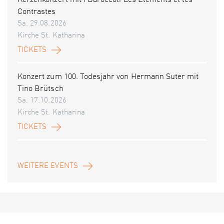
Kerzenkonzert mit i Baroccoli Les Éléments et les
Contrastes
Sa. 29.08.2026
Kirche St. Katharina
TICKETS
Konzert zum 100. Todesjahr von Hermann Suter mit
Tino Brütsch
Sa. 17.10.2026
Kirche St. Katharina
TICKETS
WEITERE EVENTS