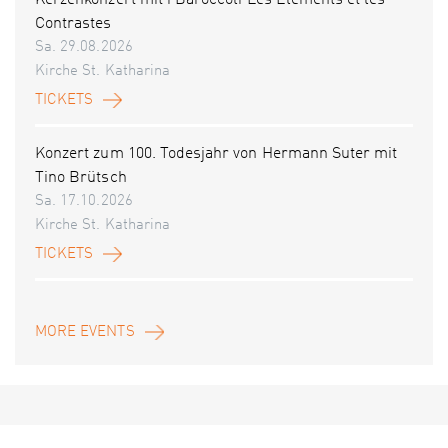
Kerzenkonzert mit i Baroccoli Les Éléments et les
Contrastes
Sa. 29.08.2026
Kirche St. Katharina
TICKETS
Konzert zum 100. Todesjahr von Hermann Suter mit
Tino Brütsch
Sa. 17.10.2026
Kirche St. Katharina
TICKETS
MORE EVENTS