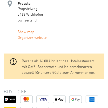
Propstei
Propsteiweg
5463 Wislikofen
Switzerland
Show map
Organizer website
Bereits ab 16.00 Uhr lädt das Hotelrestaurant
mit Café, Sachertorte und Kaiserschmarren
speziell für unsere Gäste zum Ankommen ein.
BUY TICKET