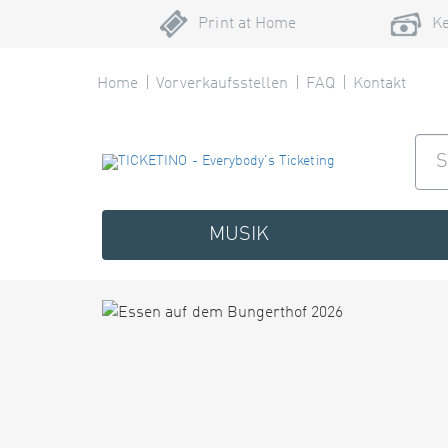
Print at Home
Ke
Home
Vorverkaufsstellen
FAQ
Kontakt
MUSIK