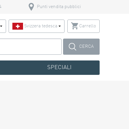
4
Punti vendita pubblici
o
Svizzera tedesca
Carrello
CERCA
SPECIALI