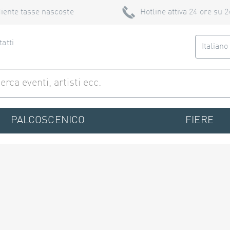
iente tasse nascoste
Hotline attiva 24 ore su 2
atti
Italian
PALCOSCENICO
FIERE