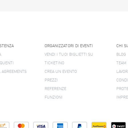
ISTENZA
ORGANIZZATORI DI EVENTI
CHI S
A
VENDI I TUOI BIGLIETTI SU
BLOG
QUENTI
TICKETINO
TEAM
L AGREEMENTS
CREA UN EVENTO
LAVOR
PREZZI
CONDI
REFERENZE
PROTE
FUNZIONI
IMPR