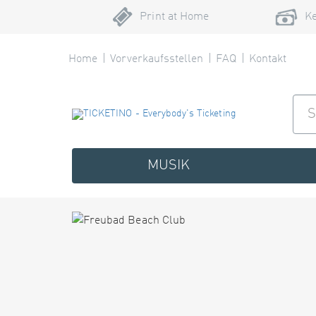
Print at Home
Ke
Home
Vorverkaufsstellen
FAQ
Kontakt
MUSIK