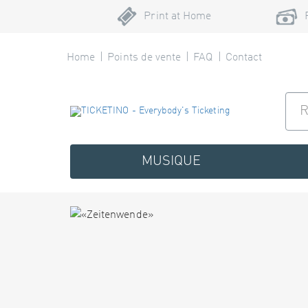
Print at Home
Home
Points de vente
FAQ
Contact
MUSIQUE