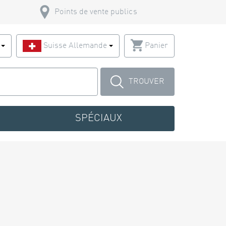
Points de vente publics
s
Suisse Allemande
Panier
TROUVER
SPÉCIAUX