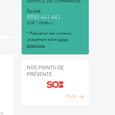
SERVICE DE COMMANDE
Suisse
0900 441 441
(CHF 1.00/Min.)
* Publication des numéros
uniquement selon
lignes
directrices
.
NOS POINTS DE
PRÉVENTE
PLUS
rg