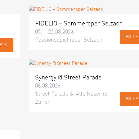
FIDELIO – Sommeroper Selzach
05. – 22.08.2026
BILLE
Passionsspielhaus, Selzach
ETS
Synergy @ Street Parade
08.08.2026
Street Parade & Alte Kaserne,
BILLE
Zürich