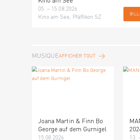
Kino am See
05. – 15.08.2026
BILL
Kino am See, Pfäffikon SZ
MUSIQUE
AFFICHER TOUT
Joana Martin & Finn Bo
MA
George auf dem Gurnigel
202
15.08.2026
13. 