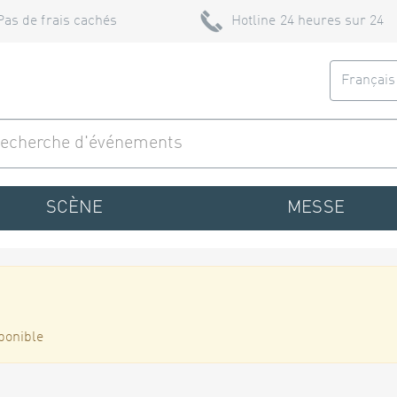
Pas de frais cachés
Hotline 24 heures sur 24
Françai
SCÈNE
MESSE
ponible