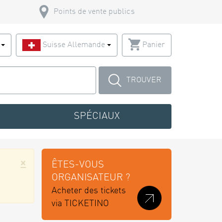
Points de vente publics
s
Suisse Allemande
Panier
TROUVER
SPÉCIAUX
×
ÊTES-VOUS
ORGANISATEUR ?
Acheter des tickets
via TICKETINO