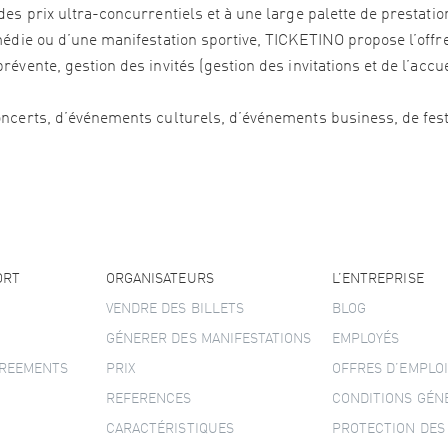
es prix ultra-concurrentiels et à une large palette de prestation
édie ou d’une manifestation sportive, TICKETINO propose l’offre 
vente, gestion des invités (gestion des invitations et de l’accu
ncerts, d’événements culturels, d’événements business, de festi
ORT
ORGANISATEURS
L’ENTREPRISE
VENDRE DES BILLETS
BLOG
GÉNERER DES MANIFESTATIONS
EMPLOYÉS
GREEMENTS
PRIX
OFFRES D’EMPLOI
REFERENCES
CONDITIONS GÉN
CARACTÉRISTIQUES
PROTECTION DES