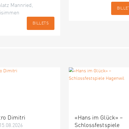
latz Mannried,
BILLE
isimmen
BILLETS
tro Dimitri
«Hans im Glück» –
Schlossfestspiele
15.08.2026