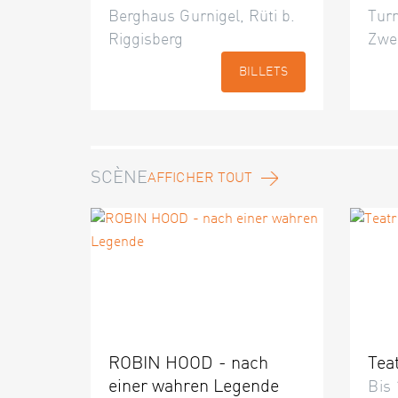
Berghaus Gurnigel, Rüti b.
Turn
Riggisberg
Zwe
BILLETS
SCÈNE
AFFICHER TOUT
ROBIN HOOD - nach
Tea
einer wahren Legende
Bis 