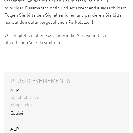
vorhanden. Ab den offiziellen Parkplätzen ist ein 5-10
minütiger Fussmarsch nötig und entsprechend ausgeschildert.
Folgen Sie bitte den Signalisationen und parkieren Sie bitte
nur auf den dafür vorgesehenen Parkplätzen!
Wir empfehlen allen Zuschauern die Anreise mit den
öffentlichen Verkehrsmitteln!
PLUS D'ÉVÉNEMENTS
ALP
Sa. 08.08.2026
Steigrüebli
Épuisé
ALP