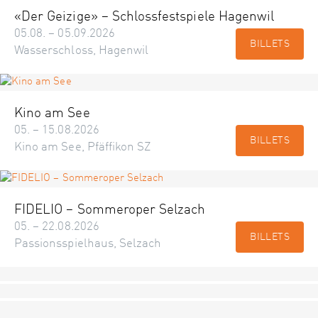
«Der Geizige» – Schlossfestspiele Hagenwil
05.08. – 05.09.2026
BILLETS
Wasserschloss, Hagenwil
Kino am See
05. – 15.08.2026
BILLETS
Kino am See, Pfäffikon SZ
FIDELIO – Sommeroper Selzach
05. – 22.08.2026
BILLETS
Passionsspielhaus, Selzach