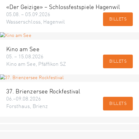
«Der Geizige» – Schlossfestspiele Hagenwil
05.08. – 05.09.2026
BILLETS
Wasserschloss, Hagenwil
Kino am See
05. – 15.08.2026
BILLETS
Kino am See, Pfäffikon SZ
37. Brienzersee Rockfestival
06.–09.08.2026
BILLETS
Forsthaus, Brienz