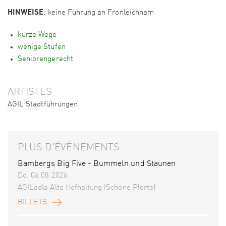
HINWEISE
: keine Führung an Fronleichnam
kurze Wege
wenige Stufen
Seniorengerecht
ARTISTES
AGIL Stadtführungen
PLUS D'ÉVÉNEMENTS
Bambergs Big Five - Bummeln und Staunen
Do. 06.08.2026
AGILädla Alte Hofhaltung (Schöne Pforte)
BILLETS