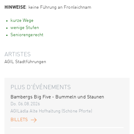
HINWEISE
: keine Führung an Fronleichnam
kurze Wege
wenige Stufen
Seniorengerecht
ARTISTES
AGIL Stadtführungen
PLUS D'ÉVÉNEMENTS
Bambergs Big Five - Bummeln und Staunen
Do. 06.08.2026
AGILädla Alte Hofhaltung (Schöne Pforte)
BILLETS