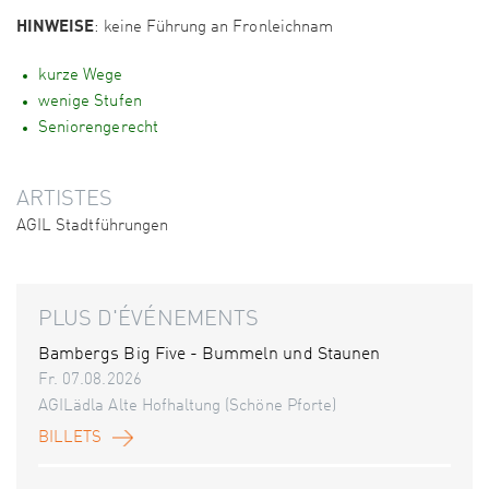
HINWEISE
: keine Führung an Fronleichnam
kurze Wege
wenige Stufen
Seniorengerecht
ARTISTES
AGIL Stadtführungen
PLUS D'ÉVÉNEMENTS
Bambergs Big Five - Bummeln und Staunen
Fr. 07.08.2026
AGILädla Alte Hofhaltung (Schöne Pforte)
BILLETS