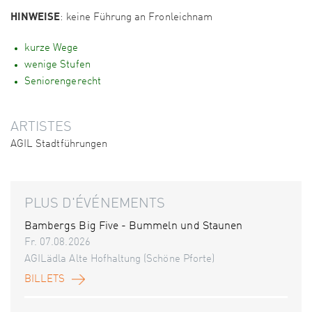
HINWEISE
: keine Führung an Fronleichnam
kurze Wege
wenige Stufen
Seniorengerecht
ARTISTES
AGIL Stadtführungen
PLUS D'ÉVÉNEMENTS
Bambergs Big Five - Bummeln und Staunen
Fr. 07.08.2026
AGILädla Alte Hofhaltung (Schöne Pforte)
BILLETS