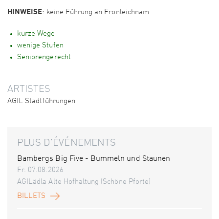
HINWEISE
: keine Führung an Fronleichnam
kurze Wege
wenige Stufen
Seniorengerecht
ARTISTES
AGIL Stadtführungen
PLUS D'ÉVÉNEMENTS
Bambergs Big Five - Bummeln und Staunen
Fr. 07.08.2026
AGILädla Alte Hofhaltung (Schöne Pforte)
BILLETS