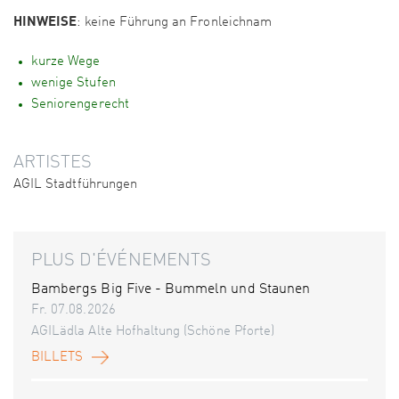
HINWEISE
: keine Führung an Fronleichnam
kurze Wege
wenige Stufen
Seniorengerecht
ARTISTES
AGIL Stadtführungen
PLUS D'ÉVÉNEMENTS
Bambergs Big Five - Bummeln und Staunen
Fr. 07.08.2026
AGILädla Alte Hofhaltung (Schöne Pforte)
BILLETS