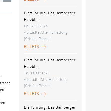
Bierführung: Das Bamberger
Herzblut
Fr. 07.08.2026
AGILädla Alte Hofhaltung
(Schöne Pforte)
BILLETS
Bierführung: Das Bamberger
Herzblut
Sa. 08.08.2026
e
AGILädla Alte Hofhaltung
tstadt
(Schöne Pforte)
ger
BILLETS
vier
Bierführung: Das Bamberger