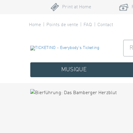
Print at Home
Home
Points de vente
FAQ
Contact
MUSIQUE