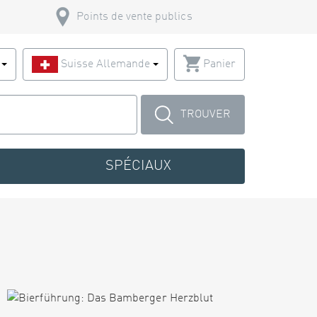
Points de vente publics
s
Suisse Allemande
Panier
TROUVER
SPÉCIAUX