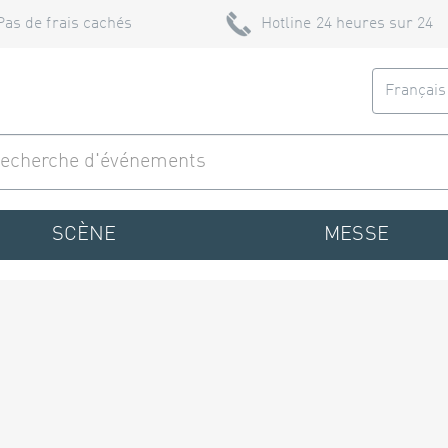
Pas de frais cachés
Hotline 24 heures sur 24
Françai
SCÈNE
MESSE