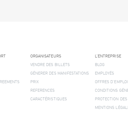
ORT
ORGANISATEURS
L’ENTREPRISE
VENDRE DES BILLETS
BLOG
GÉNERER DES MANIFESTATIONS
EMPLOYÉS
GREEMENTS
PRIX
OFFRES D’EMPLOI
REFERENCES
CONDITIONS GÉN
CARACTÉRISTIQUES
PROTECTION DES
MENTIONS LÉGAL