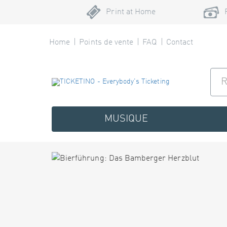
Print at Home
Home
Points de vente
FAQ
Contact
MUSIQUE