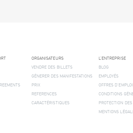
ORT
ORGANISATEURS
L’ENTREPRISE
VENDRE DES BILLETS
BLOG
GÉNERER DES MANIFESTATIONS
EMPLOYÉS
GREEMENTS
PRIX
OFFRES D’EMPLOI
REFERENCES
CONDITIONS GÉN
CARACTÉRISTIQUES
PROTECTION DES
MENTIONS LÉGAL