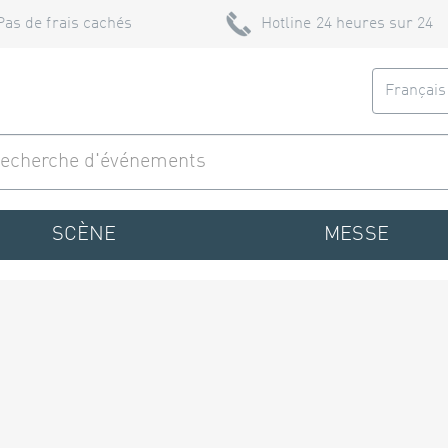
Pas de frais cachés
Hotline 24 heures sur 24
Françai
SCÈNE
MESSE