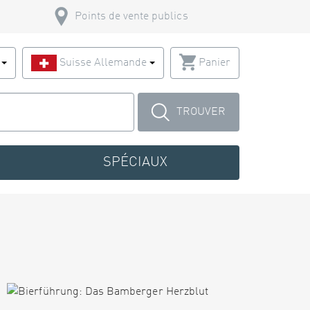
Points de vente publics
s
Suisse Allemande
Panier
TROUVER
SPÉCIAUX