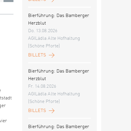
Bierführung: Das Bamberger
Herzblut
Do. 13.08.2026
AGILädla Alte Hofhaltung
(Schöne Pforte)
BILLETS
Bierführung: Das Bamberger
Herzblut
Fr. 14.08.2026
e
AGILädla Alte Hofhaltung
tstadt
(Schöne Pforte)
ger
BILLETS
vier
Bierführung: Das Bamberger